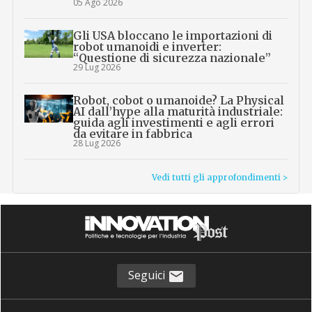
05 Ago 2026
Gli USA bloccano le importazioni di
robot umanoidi e inverter:
“Questione di sicurezza nazionale”
29 Lug 2026
Robot, cobot o umanoide? La Physical
AI dall’hype alla maturità industriale:
guida agli investimenti e agli errori
da evitare in fabbrica
28 Lug 2026
Vedi tutti gli approfondimenti >
Seguici