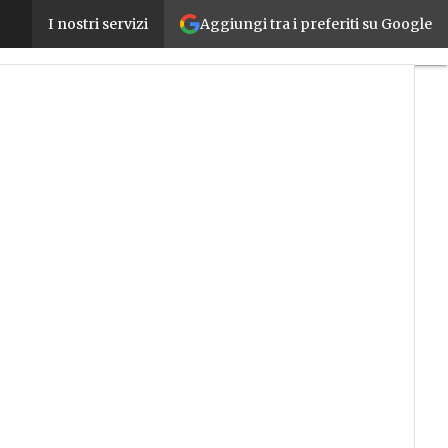
Aggiungi tra i preferiti su Google
Lo Spatial computing secondo PTC: la gestione dello
I nostri servizi