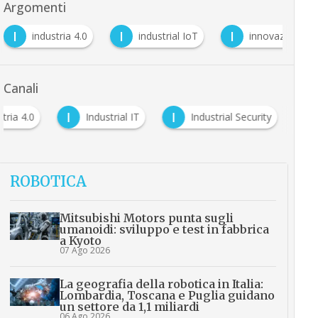
Argomenti
I
I
I
industria 4.0
industrial IoT
innovazione
Canali
I
I
tria 4.0
Industrial IT
Industrial Security
ROBOTICA
Mitsubishi Motors punta sugli
umanoidi: sviluppo e test in fabbrica
a Kyoto
07 Ago 2026
La geografia della robotica in Italia:
Lombardia, Toscana e Puglia guidano
un settore da 1,1 miliardi
06 Ago 2026