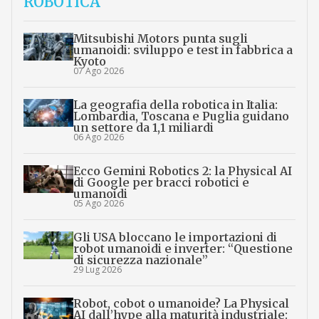
ROBOTICA
Mitsubishi Motors punta sugli
umanoidi: sviluppo e test in fabbrica a
Kyoto
07 Ago 2026
La geografia della robotica in Italia:
Lombardia, Toscana e Puglia guidano
un settore da 1,1 miliardi
06 Ago 2026
Ecco Gemini Robotics 2: la Physical AI
di Google per bracci robotici e
umanoidi
05 Ago 2026
Gli USA bloccano le importazioni di
robot umanoidi e inverter: “Questione
di sicurezza nazionale”
29 Lug 2026
Robot, cobot o umanoide? La Physical
AI dall’hype alla maturità industriale: