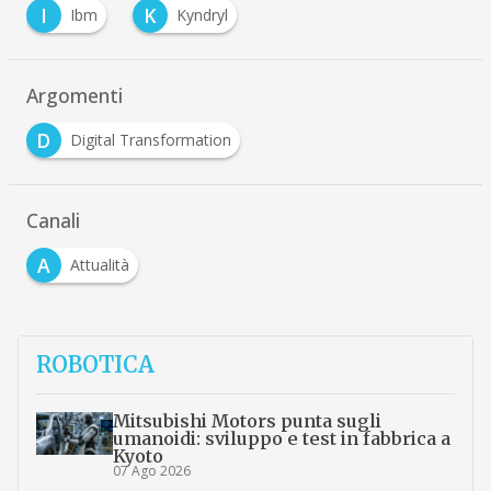
I
K
Ibm
Kyndryl
Argomenti
D
Digital Transformation
Canali
A
Attualità
ROBOTICA
Mitsubishi Motors punta sugli
umanoidi: sviluppo e test in fabbrica a
Kyoto
07 Ago 2026