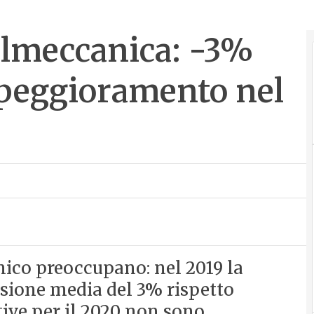
talmeccanica: -3%
o peggioramento nel
ico preoccupano: nel 2019 la
ssione media del 3% rispetto
tive per il 2020 non sono