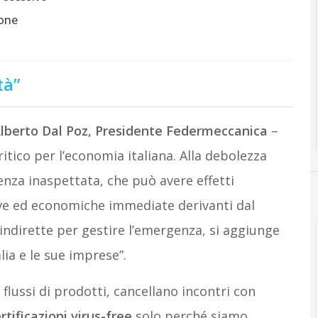
ione
tà”
lberto Dal Poz, Presidente Federmeccanica
–
co per l’economia italiana. Alla debolezza
za inaspettata, che può avere effetti
ve ed economiche immediate derivanti dal
 indirette per gestire l’emergenza, si aggiunge
alia e le sue imprese”.
 flussi di prodotti, cancellano incontri con
tificazioni virus-free
solo perché siamo