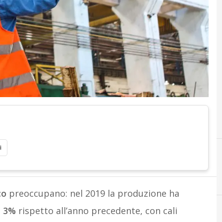
i
C
corona
co
preoccupano: nel 2019 la produzione ha
l 3%
rispetto all’anno precedente, con cali