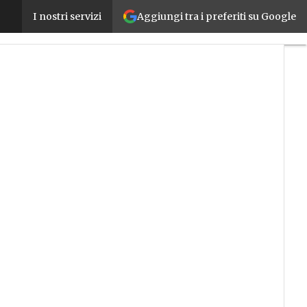
Aggiungi tra i preferiti su Google
La crisi della Metalmeccanica: -3% nel 2019 e risc
I nostri servizi