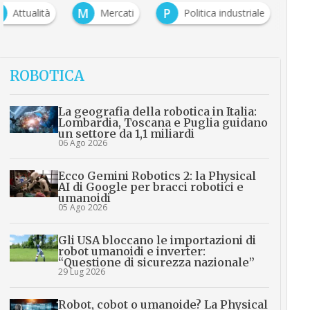
A
M
P
Attualità
Mercati
Politica industriale
ROBOTICA
La geografia della robotica in Italia:
Lombardia, Toscana e Puglia guidano
un settore da 1,1 miliardi
06 Ago 2026
Ecco Gemini Robotics 2: la Physical
AI di Google per bracci robotici e
umanoidi
05 Ago 2026
Gli USA bloccano le importazioni di
robot umanoidi e inverter:
“Questione di sicurezza nazionale”
29 Lug 2026
Robot, cobot o umanoide? La Physical