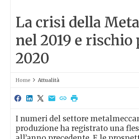
La crisi della Me
nel 2019 e rischi
2020
Home
Attualità
I numeri del settore metalmeccan
produzione ha registrato una fle
all’anno precedente. E le prospet