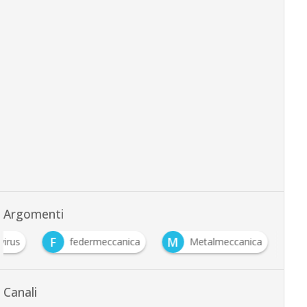
Argomenti
F
M
virus
federmeccanica
Metalmeccanica
Canali