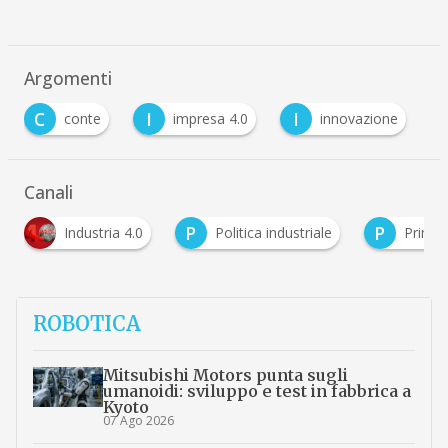
Argomenti
C
I
I
conte
impresa 4.0
innovazione
Canali
P
P
ndustria 4.0
Politica industriale
Primo piano
…
ROBOTICA
Mitsubishi Motors punta sugli
umanoidi: sviluppo e test in fabbrica a
Kyoto
07 Ago 2026