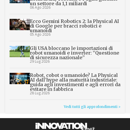
un settore da 1,1 miliardi
06 Ago 2026
Ecco Gemini Robotics 2: la Physical AI
di Google per bracci robotici e
umanoidi
05 Ago 2026
Gli USA bloccano le importazioni di
robot umanoidi e inverter: “Questione
di sicurezza nazionale”
29 Lug 2026
Robot, cobot o umanoide? La Physical
AI dall’hype alla maturità industriale:
guida agli investimenti e agli errori da
evitare in fabbrica
28 Lug 2026
Vedi tutti gli approfondimenti >