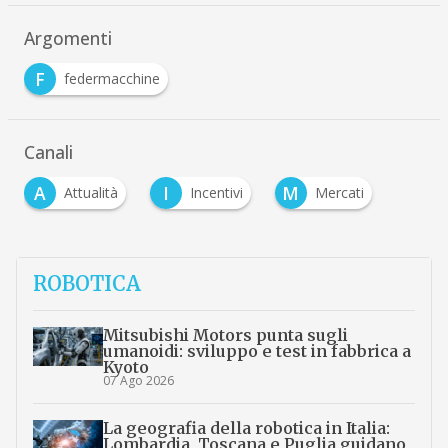
Argomenti
F
federmacchine
Canali
A
I
M
Attualità
Incentivi
Mercati
ROBOTICA
Mitsubishi Motors punta sugli
umanoidi: sviluppo e test in fabbrica a
Kyoto
07 Ago 2026
La geografia della robotica in Italia:
Lombardia, Toscana e Puglia guidano