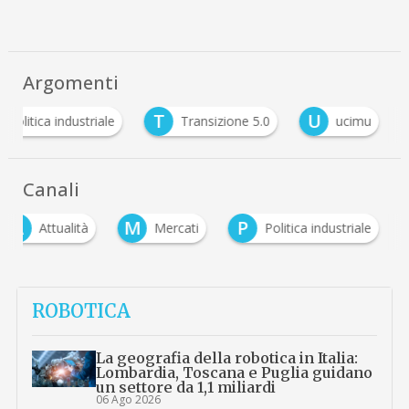
Argomenti
T
U
politica industriale
Transizione 5.0
ucimu
Canali
A
M
P
Attualità
Mercati
Politica industriale
ROBOTICA
La geografia della robotica in Italia:
Lombardia, Toscana e Puglia guidano
un settore da 1,1 miliardi
06 Ago 2026