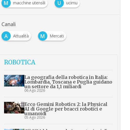
M
U
macchine utensili
ucimu
Canali
A
M
Attualità
Mercati
ROBOTICA
La geografia della robotica in Italia:
Lombardia, Toscana e Puglia guidano
un settore da 1,1 miliardi
06 Ago 2026
Ecco Gemini Robotics 2: la Physical
AI di Google per bracci robotici e
umanoidi
05 Ago 2026