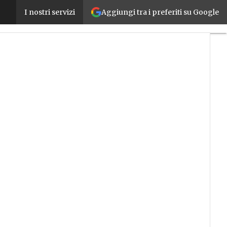
Aggiungi tra i preferiti su Google
Macchine utensili, nel terzo trimestre ordini in cal
I nostri servizi