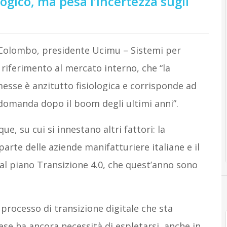
logico, ma pesa l’incertezza sugli
Colombo, presidente Ucimu – Sistemi per
 riferimento al mercato interno, che “la
esse è anzitutto fisiologica e corrisponde ad
domanda dopo il boom degli ultimi anni”.
ue, su cui si innestano altri fattori: la
rte delle aziende manifatturiere italiane e il
 dal piano Transizione 4.0, che quest’anno sono
 processo di transizione digitale che sta
ese ha ancora necessità di espletarsi, anche in