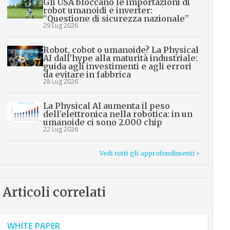
Gli USA bloccano le importazioni di
robot umanoidi e inverter:
“Questione di sicurezza nazionale”
29 Lug 2026
Robot, cobot o umanoide? La Physical
AI dall’hype alla maturità industriale:
guida agli investimenti e agli errori
da evitare in fabbrica
28 Lug 2026
La Physical AI aumenta il peso
dell’elettronica nella robotica: in un
umanoide ci sono 2.000 chip
22 Lug 2026
Vedi tutti gli approfondimenti >
Articoli correlati
WHITE PAPER