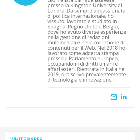
Giornalista bilingue laureata
presso la Kingston University di
Londra. Da sempre appassionata
di politica internazionale, ho
vissuto, lavorato e studiato in
Spagna, Regno Unito e Belgio,
dove ho avuto diverse esperienze
nella gestione di redazioni
multimediali e nella correzione di
contenuti per il Web. Nel 2018 ho
lavorato come addetta stampa
presso il Parlamento europeo,
occupandomi di diritti umani e
affari esteri. Rientrata in Italia nel
2019, ora scrivo prevalentemente
di tecnologia e innovazione.
email
WHITE PAPER