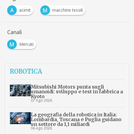
A
M
acimit
macchine tessili
Canali
M
Mercati
ROBOTICA
Mitsubishi Motors punta sugli
umanoidi: sviluppo e test in fabbrica a
Kyoto
07 Ago 2026
La geografia della robotica in Italia:
Lombardia, Toscana e Puglia guidano
un settore da 1,1 miliardi
06 Ago 2026