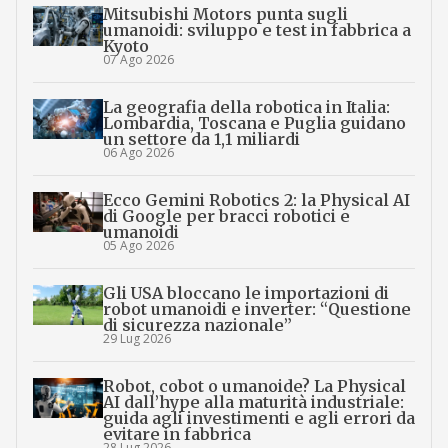
Mitsubishi Motors punta sugli
umanoidi: sviluppo e test in fabbrica a
Kyoto
07 Ago 2026
La geografia della robotica in Italia:
Lombardia, Toscana e Puglia guidano
un settore da 1,1 miliardi
06 Ago 2026
Ecco Gemini Robotics 2: la Physical AI
di Google per bracci robotici e
umanoidi
05 Ago 2026
Gli USA bloccano le importazioni di
robot umanoidi e inverter: “Questione
di sicurezza nazionale”
29 Lug 2026
Robot, cobot o umanoide? La Physical
AI dall’hype alla maturità industriale:
guida agli investimenti e agli errori da
evitare in fabbrica
28 Lug 2026