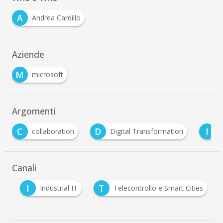
A
Andrea Cardillo
Aziende
M
microsoft
Argomenti
D
I
T
Digital Transformation
industria 4.0
tr
Canali
I
T
tà
Industrial IT
Telecontrollo e Smart Cities