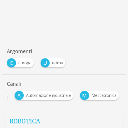
Argomenti
E
U
europa
ucima
Canali
A
M
lità
Automazione industriale
Meccatronica
ROBOTICA