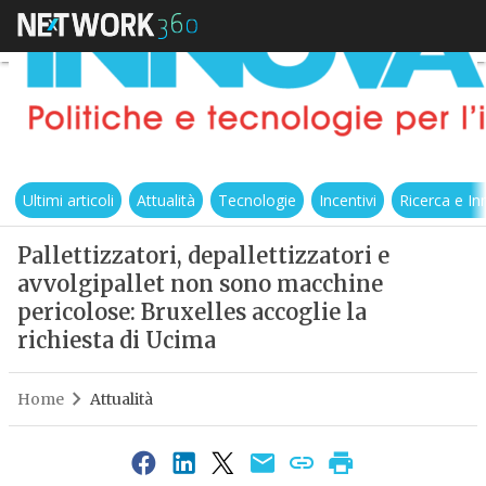
Ultimi articoli
Attualità
Tecnologie
Incentivi
Ricerca e I
Pallettizzatori, depallettizzatori e
avvolgipallet non sono macchine
pericolose: Bruxelles accoglie la
richiesta di Ucima
Home
Attualità