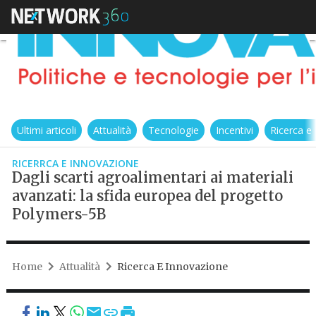
Ultimi articoli
Attualità
Tecnologie
Incentivi
Ricerca e
RICERRCA E INNOVAZIONE
Dagli scarti agroalimentari ai materiali
avanzati: la sfida europea del progetto
Polymers-5B
Home
Attualità
Ricerca E Innovazione