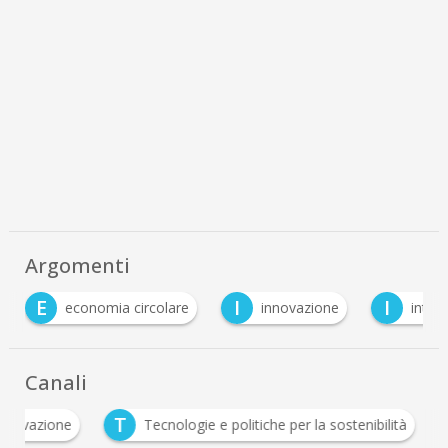
Argomenti
E
I
I
economia circolare
innovazione
intell
Canali
T
Innovazione
Tecnologie e politiche per la sostenibilità