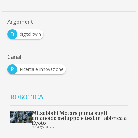
Argomenti
D
digital twin
Canali
R
Ricerca e Innovazione
ROBOTICA
Mitsubishi Motors punta sugli
umanoidi: sviluppo e test in fabbrica a
Kyoto
07 Ago 2026