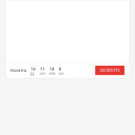
16
11
18
8
Inizia tra
ISCRIVITI