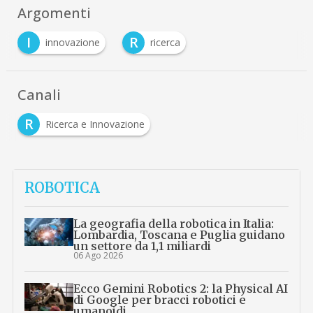
Argomenti
I
R
innovazione
ricerca
Canali
R
Ricerca e Innovazione
ROBOTICA
La geografia della robotica in Italia:
Lombardia, Toscana e Puglia guidano
un settore da 1,1 miliardi
06 Ago 2026
Ecco Gemini Robotics 2: la Physical AI
di Google per bracci robotici e
umanoidi