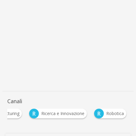
Canali
R
R
ufacturing
Ricerca e Innovazione
Robotica