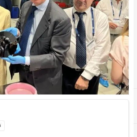
I
industria 4.0
i