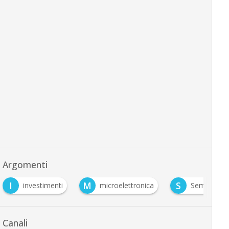
Argomenti
I
M
S
investimenti
microelettronica
Semicondut
Canali