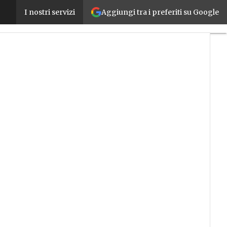
Aggiungi tra i preferiti su Google
STMicroelectronics investe 5 miliardi in nuovo sta
I nostri servizi