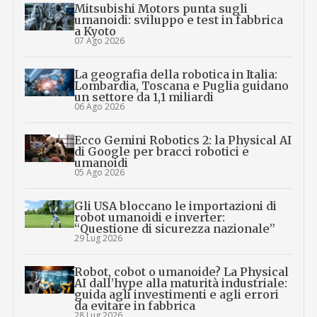
Mitsubishi Motors punta sugli
umanoidi: sviluppo e test in fabbrica
a Kyoto
07 Ago 2026
La geografia della robotica in Italia:
Lombardia, Toscana e Puglia guidano
un settore da 1,1 miliardi
06 Ago 2026
Ecco Gemini Robotics 2: la Physical AI
di Google per bracci robotici e
umanoidi
05 Ago 2026
Gli USA bloccano le importazioni di
robot umanoidi e inverter:
“Questione di sicurezza nazionale”
29 Lug 2026
Robot, cobot o umanoide? La Physical
AI dall’hype alla maturità industriale:
guida agli investimenti e agli errori
da evitare in fabbrica
28 Lug 2026