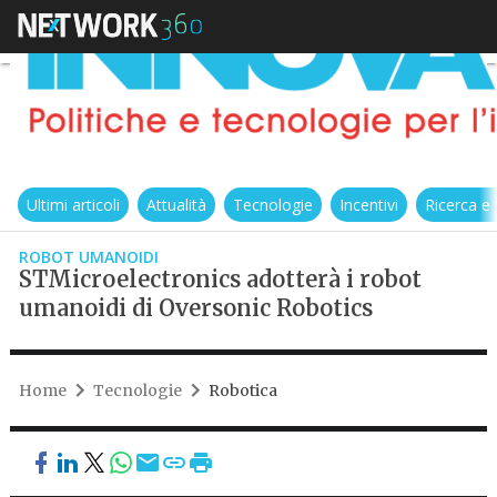
Ultimi articoli
Attualità
Tecnologie
Incentivi
Ricerca e
ROBOT UMANOIDI
STMicroelectronics adotterà i robot
umanoidi di Oversonic Robotics
Home
Tecnologie
Robotica