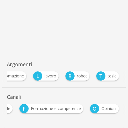
Argomenti
L
R
T
automazione
lavoro
robot
tesla
Canali
F
O
triale
Formazione e competenze
Opinioni