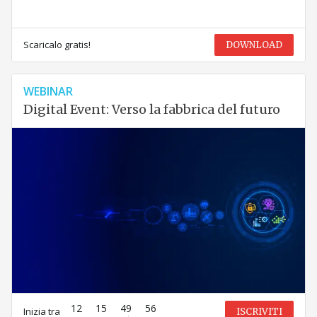
Scaricalo gratis!
DOWNLOAD
WEBINAR
Digital Event: Verso la fabbrica del futuro
12
15
49
56
Inizia tra
ISCRIVITI