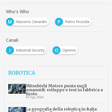
Who's Who
M
P
Massimo Zanardini
Pietro Pezzolla
Canali
I
O
Industrial Security
Opinioni
ROBOTICA
Mitsubishi Motors punta sugli
umanoidi: sviluppo e test in fabbrica a
Kyoto
07 Ago 2026
La geografia della robotica in Italia: