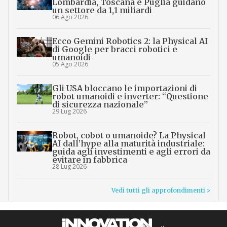
Lombardia, Toscana e Puglia guidano
un settore da 1,1 miliardi
06 Ago 2026
Ecco Gemini Robotics 2: la Physical AI
di Google per bracci robotici e
umanoidi
05 Ago 2026
Gli USA bloccano le importazioni di
robot umanoidi e inverter: “Questione
di sicurezza nazionale”
29 Lug 2026
Robot, cobot o umanoide? La Physical
AI dall’hype alla maturità industriale:
guida agli investimenti e agli errori da
evitare in fabbrica
28 Lug 2026
Vedi tutti gli approfondimenti >