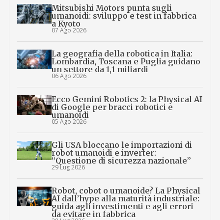
Mitsubishi Motors punta sugli
umanoidi: sviluppo e test in fabbrica
a Kyoto
07 Ago 2026
La geografia della robotica in Italia:
Lombardia, Toscana e Puglia guidano
un settore da 1,1 miliardi
06 Ago 2026
Ecco Gemini Robotics 2: la Physical AI
di Google per bracci robotici e
umanoidi
05 Ago 2026
Gli USA bloccano le importazioni di
robot umanoidi e inverter:
“Questione di sicurezza nazionale”
29 Lug 2026
Robot, cobot o umanoide? La Physical
AI dall’hype alla maturità industriale:
guida agli investimenti e agli errori
da evitare in fabbrica