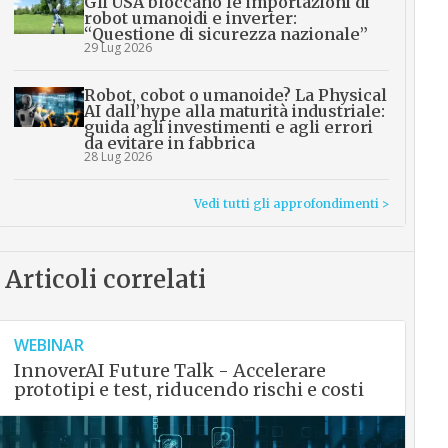
Gli USA bloccano le importazioni di
robot umanoidi e inverter:
“Questione di sicurezza nazionale”
29 Lug 2026
Robot, cobot o umanoide? La Physical
AI dall’hype alla maturità industriale:
guida agli investimenti e agli errori
da evitare in fabbrica
28 Lug 2026
Vedi tutti gli approfondimenti >
Articoli correlati
WEBINAR
InnoverAI Future Talk - Accelerare
prototipi e test, riducendo rischi e costi