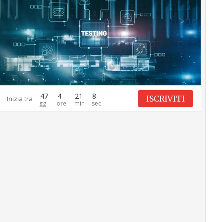
47
4
21
7
ISCRIVITI
Inizia tra