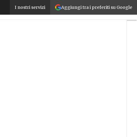
Aggiungi tra i preferiti su Google
Trasferimento tecnologico e ITS, come cambia il Pi
I nostri servizi