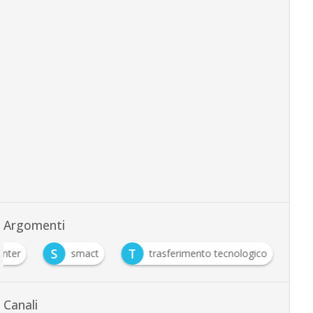
Argomenti
S
T
nter
smact
trasferimento tecnologico
Canali