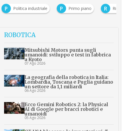
P
P
R
Politica industriale
Primo piano
Ricerca e
ROBOTICA
Mitsubishi Motors punta sugli
umanoidi: sviluppo e test in fabbrica
a Kyoto
07 Ago 2026
La geografia della robotica in Italia:
Lombardia, Toscana e Puglia guidano
un settore da 1,1 miliardi
06 Ago 2026
Ecco Gemini Robotics 2: la Physical
AI di Google per bracci robotici e
umanoidi
05 Ago 2026