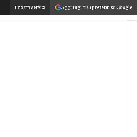
Aggiungi tra i preferiti su Google
Transizione 4.0, ecco le nuove super-aliquote del c
I nostri servizi