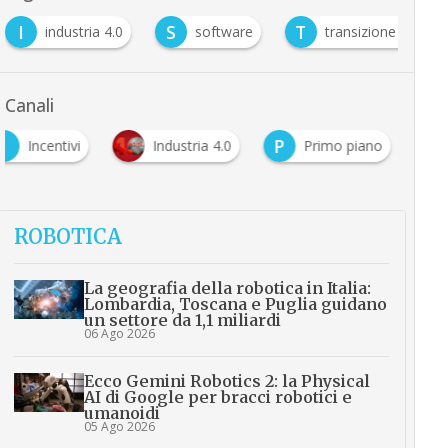
I
S
T
industria 4.0
software
transizione 4.0
Canali
I
P
Incentivi
Industria 4.0
Primo piano
ROBOTICA
La geografia della robotica in Italia:
Lombardia, Toscana e Puglia guidano
un settore da 1,1 miliardi
06 Ago 2026
Ecco Gemini Robotics 2: la Physical
AI di Google per bracci robotici e
umanoidi
05 Ago 2026