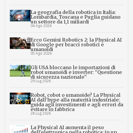
La geografia della robotica in Italia:
Lombardia, Toscana e Puglia guidano
un settore da 1,1 miliardi
06 Ago 2026
Ecco Gemini Robotics 2: la Physical AI
di Google per bracci robotici e
umanoidi
05 Ago 2026
Gli USA bloccano le importazioni di
robot umanoidi e inverter: “Questione
di sicurezza nazionale”
29 Lug 2026
Robot, cobot o umanoide? La Physical
AI dall’hype alla maturità industriale:
guida agli investimenti e agli errori da
evitare in fabbrica
28 Lug 2026
La Physical AI aumenta il peso
dell’elettronica nella robotica: in un