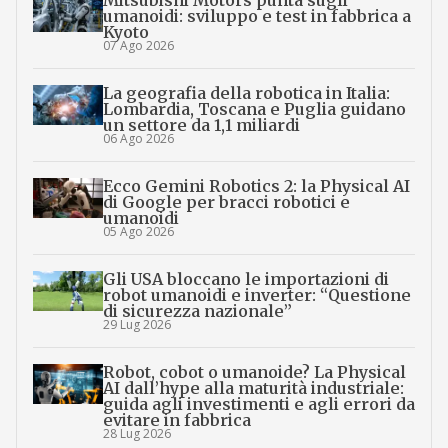
Mitsubishi Motors punta sugli
umanoidi: sviluppo e test in fabbrica a
Kyoto
07 Ago 2026
La geografia della robotica in Italia:
Lombardia, Toscana e Puglia guidano
un settore da 1,1 miliardi
06 Ago 2026
Ecco Gemini Robotics 2: la Physical AI
di Google per bracci robotici e
umanoidi
05 Ago 2026
Gli USA bloccano le importazioni di
robot umanoidi e inverter: “Questione
di sicurezza nazionale”
29 Lug 2026
Robot, cobot o umanoide? La Physical
AI dall’hype alla maturità industriale:
guida agli investimenti e agli errori da
evitare in fabbrica
28 Lug 2026