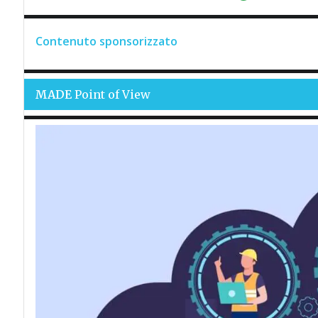
Contenuto sponsorizzato
MADE
Point of View