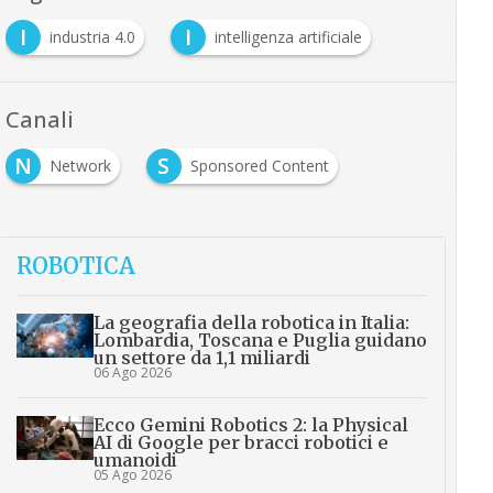
I
I
industria 4.0
intelligenza artificiale
Canali
N
S
Network
Sponsored Content
ROBOTICA
La geografia della robotica in Italia:
Lombardia, Toscana e Puglia guidano
un settore da 1,1 miliardi
06 Ago 2026
Ecco Gemini Robotics 2: la Physical
AI di Google per bracci robotici e
umanoidi
05 Ago 2026