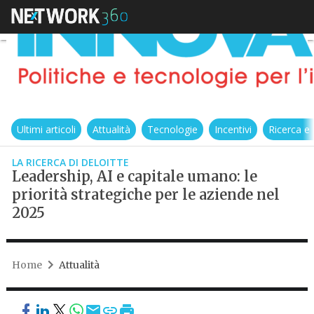
Ultimi articoli
Attualità
Tecnologie
Incentivi
Ricerca e
LA RICERCA DI DELOITTE
Leadership, AI e capitale umano: le
priorità strategiche per le aziende nel
2025
Home
Attualità