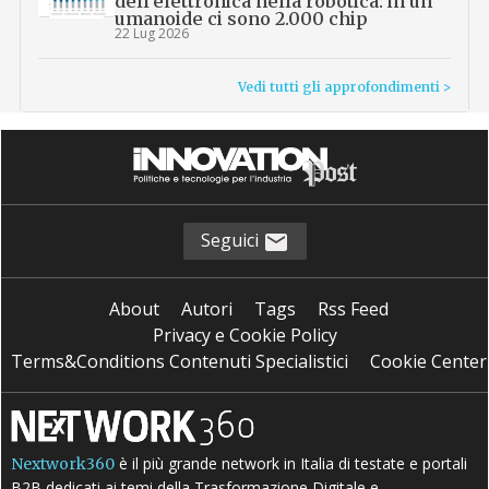
dell’elettronica nella robotica: in un
umanoide ci sono 2.000 chip
22 Lug 2026
Vedi tutti gli approfondimenti >
Seguici
About
Autori
Tags
Rss Feed
Privacy e Cookie Policy
Terms&Conditions Contenuti Specialistici
Cookie Center
è il più grande network in Italia di testate e portali
Nextwork360
B2B dedicati ai temi della Trasformazione Digitale e