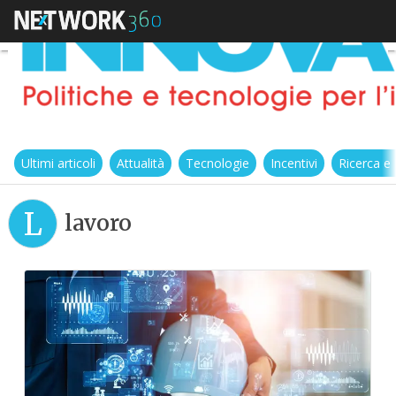
Ultimi articoli
Attualità
Tecnologie
Incentivi
Ricerca e
L
lavoro