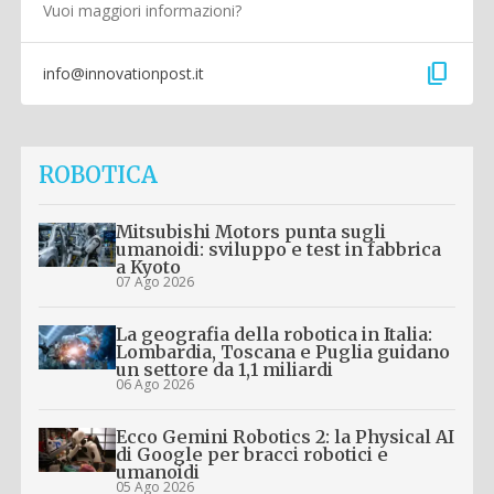
Vuoi maggiori informazioni?
content_copy
info@innovationpost.it
ROBOTICA
Mitsubishi Motors punta sugli
umanoidi: sviluppo e test in fabbrica
a Kyoto
07 Ago 2026
La geografia della robotica in Italia:
Lombardia, Toscana e Puglia guidano
un settore da 1,1 miliardi
06 Ago 2026
Ecco Gemini Robotics 2: la Physical AI
di Google per bracci robotici e
umanoidi
05 Ago 2026