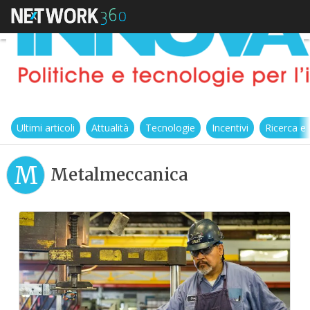
Ultimi articoli
Attualità
Tecnologie
Incentivi
Ricerca e
M
Metalmeccanica