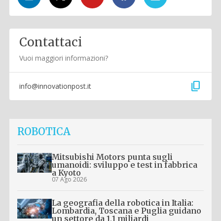
Contattaci
Vuoi maggiori informazioni?
content_copy
info@innovationpost.it
ROBOTICA
Mitsubishi Motors punta sugli
umanoidi: sviluppo e test in fabbrica
a Kyoto
07 Ago 2026
La geografia della robotica in Italia:
Lombardia, Toscana e Puglia guidano
un settore da 1,1 miliardi