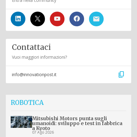
Entra nella community
Contattaci
Vuoi maggiori informazioni?
content_copy
info@innovationpost.it
ROBOTICA
Mitsubishi Motors punta sugli
umanoidi: sviluppo e test in fabbrica
a Kyoto
07 Ago 2026