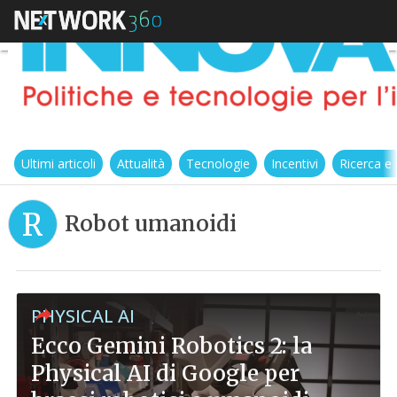
Ultimi articoli
Attualità
Tecnologie
Incentivi
Ricerca e
R
Robot umanoidi
PHYSICAL AI
Ecco Gemini Robotics 2: la
Physical AI di Google per