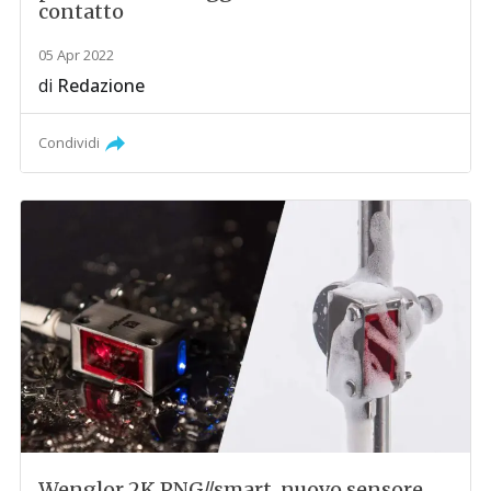
contatto
05 Apr 2022
di
Redazione
Condividi
Wenglor 2K PNG//smart, nuovo sensore