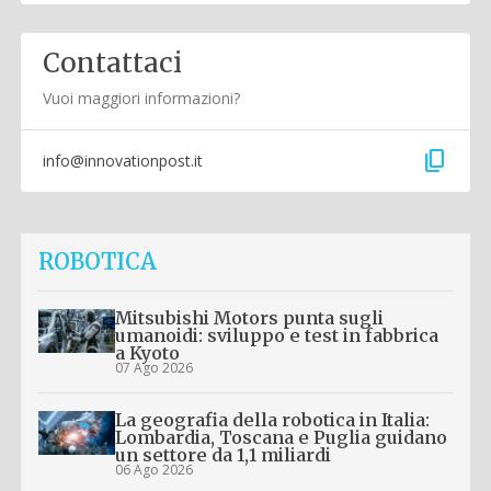
Contattaci
Vuoi maggiori informazioni?
content_copy
info@innovationpost.it
ROBOTICA
Mitsubishi Motors punta sugli
umanoidi: sviluppo e test in fabbrica
a Kyoto
07 Ago 2026
La geografia della robotica in Italia:
Lombardia, Toscana e Puglia guidano
un settore da 1,1 miliardi
06 Ago 2026