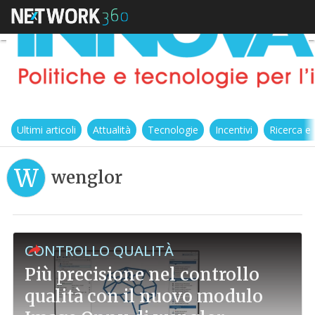
Ultimi articoli
Attualità
Tecnologie
Incentivi
Ricerca e
W
wenglor
CONTROLLO QUALITÀ
Più precisione nel controllo
qualità con il nuovo modulo