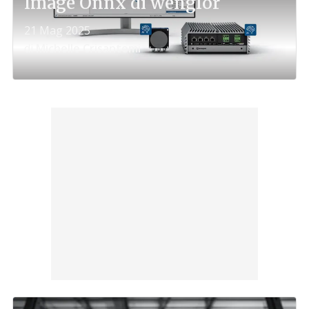
Image Onnx di wenglor
21 Mag 2025
di
Michelle Crisantemi