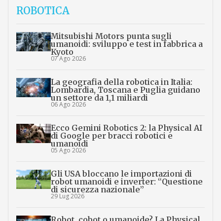
ROBOTICA
Mitsubishi Motors punta sugli
umanoidi: sviluppo e test in fabbrica a
Kyoto
07 Ago 2026
La geografia della robotica in Italia:
Lombardia, Toscana e Puglia guidano
un settore da 1,1 miliardi
06 Ago 2026
Ecco Gemini Robotics 2: la Physical AI
di Google per bracci robotici e
umanoidi
05 Ago 2026
Gli USA bloccano le importazioni di
robot umanoidi e inverter: “Questione
di sicurezza nazionale”
29 Lug 2026
Robot, cobot o umanoide? La Physical