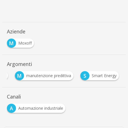
Aziende
M
Moxoff
Argomenti
M
S
tics
manutenzione predittiva
Smart Energy
Canali
A
Automazione industriale