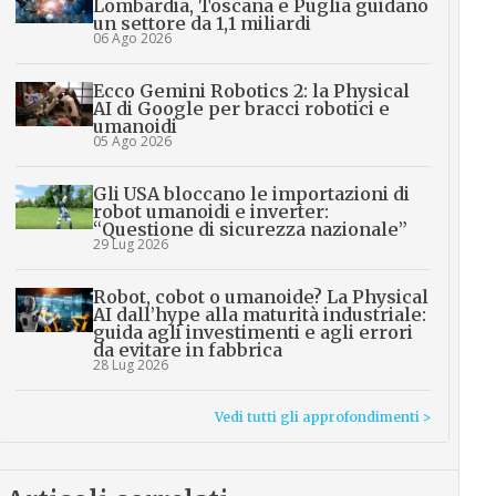
Lombardia, Toscana e Puglia guidano
un settore da 1,1 miliardi
06 Ago 2026
Ecco Gemini Robotics 2: la Physical
AI di Google per bracci robotici e
umanoidi
05 Ago 2026
Gli USA bloccano le importazioni di
robot umanoidi e inverter:
“Questione di sicurezza nazionale”
29 Lug 2026
Robot, cobot o umanoide? La Physical
AI dall’hype alla maturità industriale:
guida agli investimenti e agli errori
da evitare in fabbrica
28 Lug 2026
Vedi tutti gli approfondimenti >