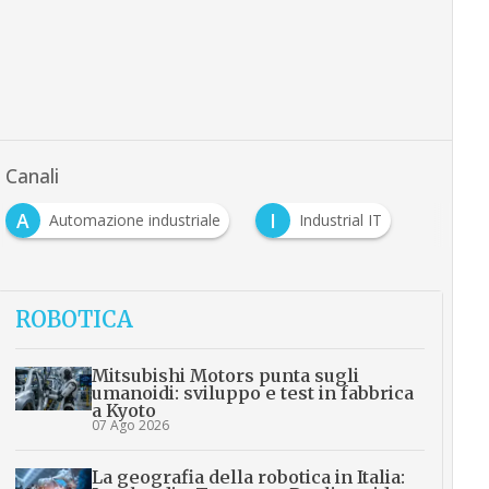
Canali
A
I
Automazione industriale
Industrial IT
ROBOTICA
Mitsubishi Motors punta sugli
umanoidi: sviluppo e test in fabbrica
a Kyoto
07 Ago 2026
La geografia della robotica in Italia: