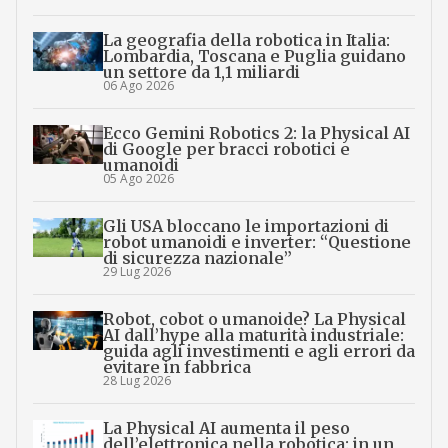
La geografia della robotica in Italia:
Lombardia, Toscana e Puglia guidano
un settore da 1,1 miliardi
06 Ago 2026
Ecco Gemini Robotics 2: la Physical AI
di Google per bracci robotici e
umanoidi
05 Ago 2026
Gli USA bloccano le importazioni di
robot umanoidi e inverter: “Questione
di sicurezza nazionale”
29 Lug 2026
Robot, cobot o umanoide? La Physical
AI dall’hype alla maturità industriale:
guida agli investimenti e agli errori da
evitare in fabbrica
28 Lug 2026
La Physical AI aumenta il peso
dell’elettronica nella robotica: in un