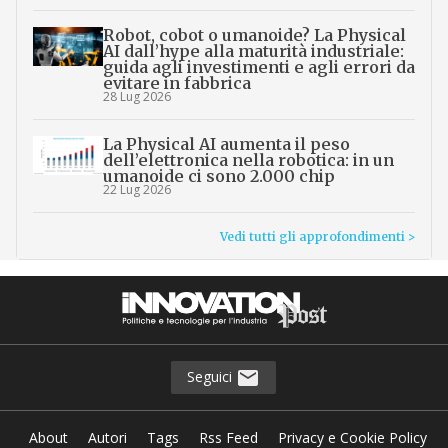
Robot, cobot o umanoide? La Physical
AI dall’hype alla maturità industriale:
guida agli investimenti e agli errori da
evitare in fabbrica
28 Lug 2026
La Physical AI aumenta il peso
dell’elettronica nella robotica: in un
umanoide ci sono 2.000 chip
22 Lug 2026
Vedi tutti gli approfondimenti >
Seguici
About
Autori
Tags
Rss Feed
Privacy e Cookie Policy