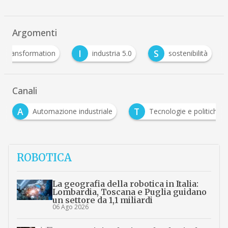
Argomenti
I
S
al Transformation
industria 5.0
sostenibilità
Canali
A
T
Automazione industriale
Tecnologie e politiche pe
ROBOTICA
La geografia della robotica in Italia:
Lombardia, Toscana e Puglia guidano
un settore da 1,1 miliardi
06 Ago 2026