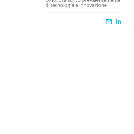
2019, ora scrivo prevalentemente
di tecnologia e innovazione.
email