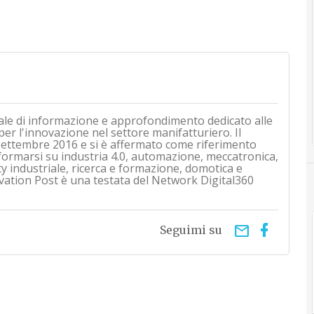
ale di informazione e approfondimento dedicato alle
 per l'innovazione nel settore manifatturiero. Il
i settembre 2016 e si è affermato come riferimento
nformarsi su industria 4.0, automazione, meccatronica,
ty industriale, ricerca e formazione, domotica e
vation Post è una testata del Network Digital360
email
Seguimi su