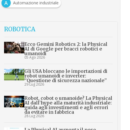
A
Automazione industriale
ROBOTICA
Ecco Gemini Robotics 2: la Physical
AI di Google per bracci robotici e
umanoidi
05 Ago 2026
Gli USA bloccano le importazioni di
robot umanoidi e inverter:
“Questione di sicurezza nazionale”
29 Lug 2026
Robot, cobot o umanoide? La Physical
AI dall’hype alla maturità industriale:
guida agli investimenti e agli errori
da evitare in fabbrica
28 Lug 2026
La Physical AI aumenta il peso