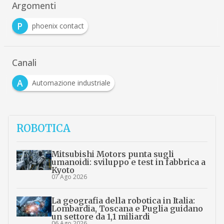
Argomenti
P
phoenix contact
Canali
A
Automazione industriale
ROBOTICA
Mitsubishi Motors punta sugli
umanoidi: sviluppo e test in fabbrica a
Kyoto
07 Ago 2026
La geografia della robotica in Italia:
Lombardia, Toscana e Puglia guidano
un settore da 1,1 miliardi
06 Ago 2026