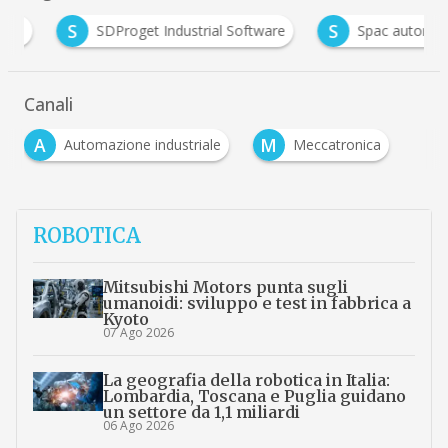
S
S
SDProget Industrial Software
Spac automazione
Canali
A
M
Automazione industriale
Meccatronica
ROBOTICA
Mitsubishi Motors punta sugli
umanoidi: sviluppo e test in fabbrica a
Kyoto
07 Ago 2026
La geografia della robotica in Italia:
Lombardia, Toscana e Puglia guidano
un settore da 1,1 miliardi
06 Ago 2026