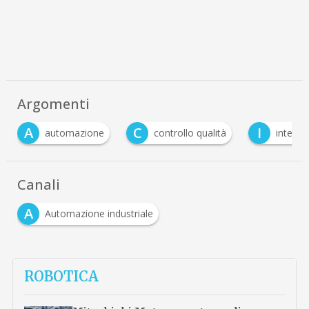
Argomenti
A
C
I
automazione
controllo qualità
intellig
Canali
A
Automazione industriale
ROBOTICA