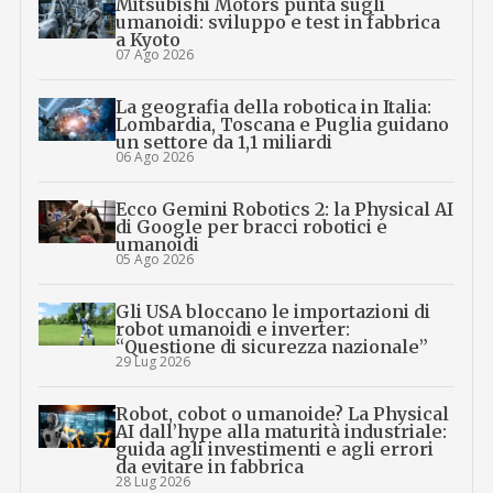
Mitsubishi Motors punta sugli
umanoidi: sviluppo e test in fabbrica
a Kyoto
07 Ago 2026
La geografia della robotica in Italia:
Lombardia, Toscana e Puglia guidano
un settore da 1,1 miliardi
06 Ago 2026
Ecco Gemini Robotics 2: la Physical AI
di Google per bracci robotici e
umanoidi
05 Ago 2026
Gli USA bloccano le importazioni di
robot umanoidi e inverter:
“Questione di sicurezza nazionale”
29 Lug 2026
Robot, cobot o umanoide? La Physical
AI dall’hype alla maturità industriale:
guida agli investimenti e agli errori
da evitare in fabbrica
28 Lug 2026