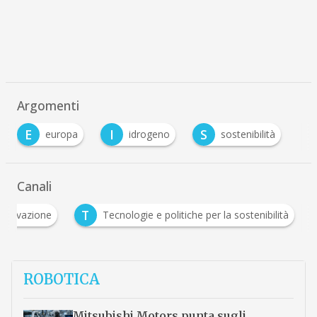
Argomenti
E
I
S
europa
idrogeno
sostenibilità
Canali
T
Innovazione
Tecnologie e politiche per la sostenibilità
ROBOTICA
Mitsubishi Motors punta sugli