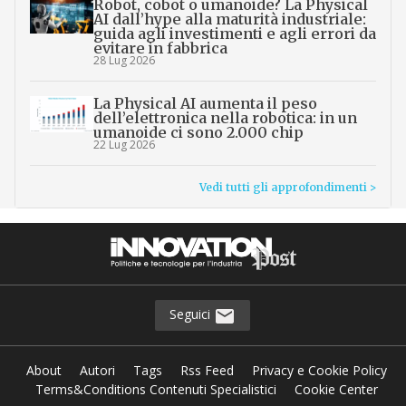
Robot, cobot o umanoide? La Physical
AI dall’hype alla maturità industriale:
guida agli investimenti e agli errori da
evitare in fabbrica
28 Lug 2026
La Physical AI aumenta il peso
dell’elettronica nella robotica: in un
umanoide ci sono 2.000 chip
22 Lug 2026
Vedi tutti gli approfondimenti >
Seguici
About
Autori
Tags
Rss Feed
Privacy e Cookie Policy
Terms&Conditions Contenuti Specialistici
Cookie Center