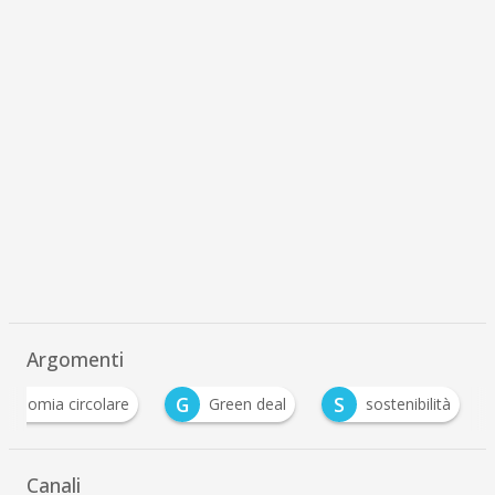
Argomenti
G
S
conomia circolare
Green deal
sostenibilità
…
Canali