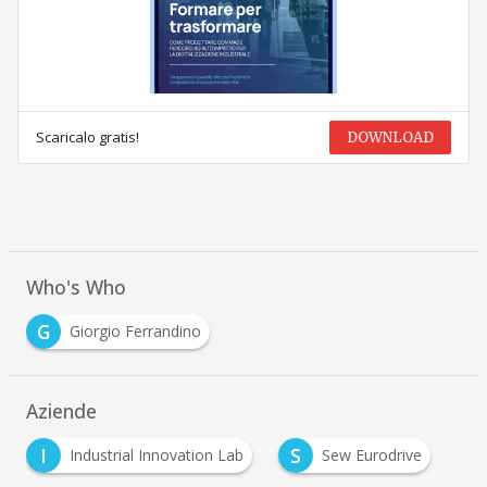
Scaricalo gratis!
DOWNLOAD
Who's Who
G
Giorgio Ferrandino
Aziende
I
S
Industrial Innovation Lab
Sew Eurodrive