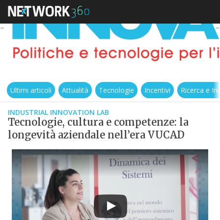
Ultimi articoli
Attualità
Tecnologie
Incentivi
Ricerca e I
INDUSTRIAL INNOVATION LAB
Tecnologie, cultura e competenze: la
longevità aziendale nell’era VUCAD