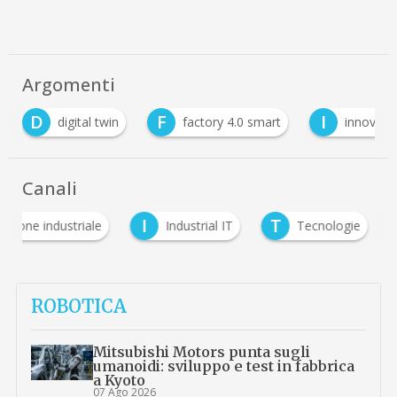
Argomenti
D
F
I
digital twin
factory 4.0 smart
innovazi
Canali
I
T
zione industriale
Industrial IT
Tecnologie
ROBOTICA
Mitsubishi Motors punta sugli
umanoidi: sviluppo e test in fabbrica
a Kyoto
07 Ago 2026