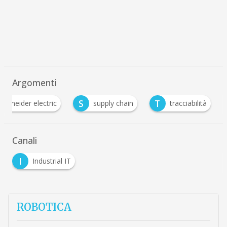
Argomenti
S
T
schneider electric
supply chain
tracciabilità
Canali
I
Industrial IT
ROBOTICA