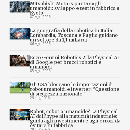
Mitsubishi Motors punta sugli
umanoidi: sviluppo e test in fabbrica a
Kyoto
07 Ago 2026
La geografia della robotica in Italia:
Lombardia, Toscana e Puglia guidano
un settore da 1,1 miliardi
06 Ago 2026
Ecco Gemini Robotics 2: la Physical AI
di Google per bracci robotici e
umanoidi
05 Ago 2026
Gli USA bloccano le importazioni di
robot umanoidi e inverter: “Questione
di sicurezza nazionale”
29 Lug 2026
Robot, cobot o umanoide? La Physical
AI dall’hype alla maturità industriale:
guida agli investimenti e agli errori da
evitare in fabbrica
28 Lug 2026