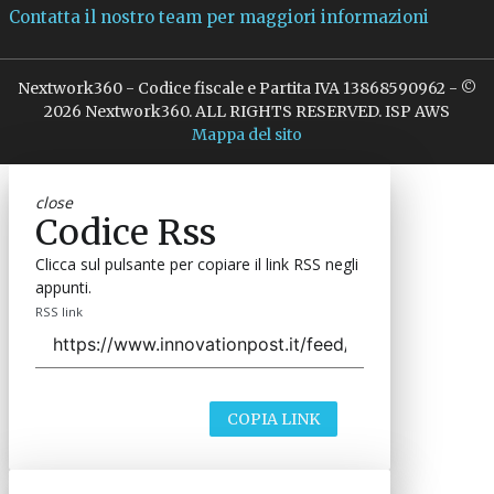
Argomenti
I
M
P
industria 4.0
manutenzione predittiva
Canali
I
Industria 4.0
Industrial IT