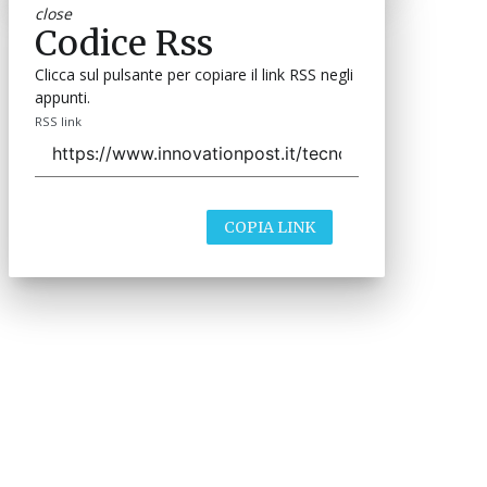
ROBOTICA
Mitsubishi Motors punta sugli
umanoidi: sviluppo e test in fabbrica a
Kyoto
07 Ago 2026
La geografia della robotica in Italia:
Lombardia, Toscana e Puglia guidano
un settore da 1,1 miliardi
06 Ago 2026
Ecco Gemini Robotics 2: la Physical AI
di Google per bracci robotici e
umanoidi
05 Ago 2026
Gli USA bloccano le importazioni di
robot umanoidi e inverter: “Questione
di sicurezza nazionale”
29 Lug 2026