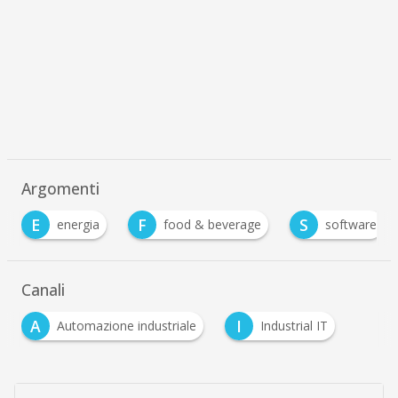
Argomenti
E
F
S
energia
food & beverage
software
Canali
A
I
Automazione industriale
Industrial IT