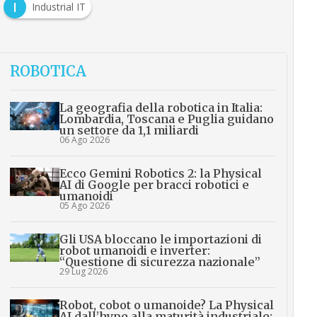
I
Industrial IT
ROBOTICA
La geografia della robotica in Italia:
Lombardia, Toscana e Puglia guidano
un settore da 1,1 miliardi
06 Ago 2026
Ecco Gemini Robotics 2: la Physical
AI di Google per bracci robotici e
umanoidi
05 Ago 2026
Gli USA bloccano le importazioni di
robot umanoidi e inverter:
“Questione di sicurezza nazionale”
29 Lug 2026
Robot, cobot o umanoide? La Physical
AI dall’hype alla maturità industriale: