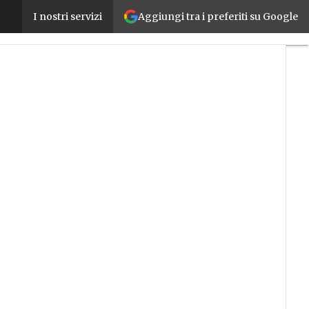
Aggiungi tra i preferiti su Google
Dal magazzino alla produzione, fino ai fornitori: d
I nostri servizi